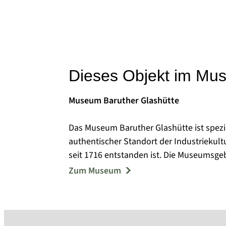
Dieses Objekt im Mu
Museum Baruther Glashütte
Das Museum Baruther Glashütte ist spezial
authentischer Standort der Industriekult
seit 1716 entstanden ist. Die Museumsgeb
(Bj. 1894) und „Haus am Hüttenbahnhof“ (
Zum Museum
Ensembles aus über 30 Gebäuden, die sel
Das Museum ist Mit-Initiator einer Initiat
Glasfertigung von mundgeblasenem Hohl
Immateriellen Kulturerbes der Menschheit