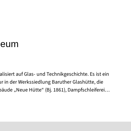
seum
isiert auf Glas- und Technikgeschichte. Es ist ein
ur in der Werkssiedlung Baruther Glashütte, die
äude „Neue Hütte“ (Bj. 1861), Dampfschleiferei
Bj. 1875) sind Einzeldenkmale und Teil eines
bst als Exponate zu werten sind.
ive, die 2023 erfolgreich der manuellen
- und Flachglas den UNESCO-Status des
 verschafft hat und zeigt regelmäßig