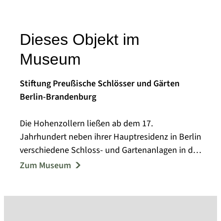
Dieses Objekt im
Museum
Stiftung Preußische Schlösser und Gärten
Berlin-Brandenburg
Die Hohenzollern ließen ab dem 17.
Jahrhundert neben ihrer Hauptresidenz in Berlin
verschiedene Schloss- und Gartenanlagen in der
Havellandschaft bei Potsdam errichten. Der
Zum Museum
Gartengestalter Peter Joseph Lenné fasste im
19. Jahrhundert mehrere dieser Schloss- und
Gartenensembles zu einer Kulturlandschaft
zusammen, die 1990 in die UNESCO-Liste des