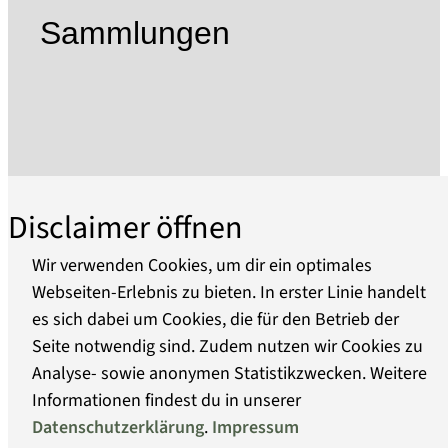
Kulturerbes der Menschheit aufgenommen
Sammlungen
wurde.
Die 1995 gegründete Stiftung Preußische
Schlösser und Gärten Berlin-Brandenburg
(SPSG) pflegt diesen Reichtum brandenburgisch-
preußischer Geschichte, betreut die Schlösser,
Gärten und Kunstsammlungen und macht sie
auf vielfältige Weise der Öffentlichkeit
Disclaimer öffnen
zugänglich. Die SPSG ist ein Zusammenschluss
der nach 1945 getrennten
Wir verwenden Cookies, um dir ein optimales
Schlösserverwaltungen in Potsdam und West-
Webseiten-Erlebnis zu bieten. In erster Linie handelt
Berlin und knüpft an die bereits 1927 im Zuge
es sich dabei um Cookies, die für den Betrieb der
Über uns
der Vermögensauseinandersetzung mit dem
Seite notwendig sind. Zudem nutzen wir Cookies zu
Haus Hohenzollern gegründete preußische
Analyse- sowie anonymen Statistikzwecken. Weitere
Barrierefreiheit
Schlösserverwaltung an.
Informationen findest du in unserer
Derzeit verwaltet die SPSG über 150 historische
Datenschutzerklärung
.
Impressum
Datenschutz