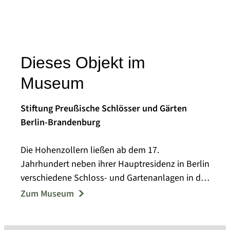
Dieses Objekt im
Museum
Stiftung Preußische Schlösser und Gärten
Berlin-Brandenburg
Die Hohenzollern ließen ab dem 17.
Jahrhundert neben ihrer Hauptresidenz in Berlin
verschiedene Schloss- und Gartenanlagen in der
Havellandschaft bei Potsdam errichten. Der
Zum Museum
Gartengestalter Peter Joseph Lenné fasste im
19. Jahrhundert mehrere dieser Schloss- und