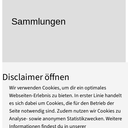
Gartenensembles zu einer Kulturlandschaft
zusammen, die 1990 in die UNESCO-Liste des
Kulturerbes der Menschheit aufgenommen
Sammlungen
wurde.
Die 1995 gegründete Stiftung Preußische
Schlösser und Gärten Berlin-Brandenburg
(SPSG) pflegt diesen Reichtum brandenburgisch-
preußischer Geschichte, betreut die Schlösser,
Gärten und Kunstsammlungen und macht sie
auf vielfältige Weise der Öffentlichkeit
Disclaimer öffnen
zugänglich. Die SPSG ist ein Zusammenschluss
der nach 1945 getrennten
Wir verwenden Cookies, um dir ein optimales
Schlösserverwaltungen in Potsdam und West-
Webseiten-Erlebnis zu bieten. In erster Linie handelt
Berlin und knüpft an die bereits 1927 im Zuge
es sich dabei um Cookies, die für den Betrieb der
Über uns
der Vermögensauseinandersetzung mit dem
Seite notwendig sind. Zudem nutzen wir Cookies zu
Haus Hohenzollern gegründete preußische
Analyse- sowie anonymen Statistikzwecken. Weitere
Barrierefreiheit
Schlösserverwaltung an.
Informationen findest du in unserer