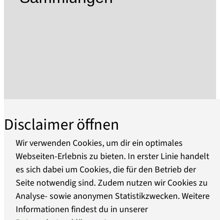
ebenso übergab der Historische Verein die
Sammlungsbestände in städtisches Eigentum.
Das Stadtmuseum umfasst heute drei
Ausstellungsorte: das Frey-Haus mit seinen
Nebengebäuden - ein bürgerliches, barockes
Juwel im Zentrum der Altstadt, das Gotische
Haus mit seiner Dauerausstellung zu "Alchemie
und Alltag" und den mittelalterlichen
Steintortum in der Neustadt mit der Sammlung
Disclaimer öffnen
zu Havelschifffahrt.
Im Frey-Haus wird in wechselnden
Wir verwenden Cookies, um dir ein optimales
Sonderausstellungen die jüngere
Webseiten-Erlebnis zu bieten. In erster Linie handelt
Stadtgeschichte gezeigt, deren Ereignisse das
es sich dabei um Cookies, die für den Betrieb der
Über uns
Leben der Brandenburger bis heute prägen
Seite notwendig sind. Zudem nutzen wir Cookies zu
sowie eine ständige Ausstellung zur über
Analyse- sowie anonymen Statistikzwecken. Weitere
Barrierefreiheit
hundert Jahre alten Spielzeugtradition in
Informationen findest du in unserer
Brandenburg an der Havel, die Kinder wie