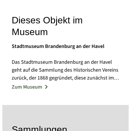
Dieses Objekt im
Museum
Stadtmuseum Brandenburg an der Havel
Das Stadtmuseum Brandenburg an der Havel
geht auf die Sammlung des Historischen Vereins
zurück, der 1868 gegründet, diese zunächst im
Steintorturm, ab 1923 im barocken Frey-Haus
Zum Museum
ausstellte. Das 1919 vom Spielzeugfabrikanten
Ernst Paul Lehmann erworbene und dem
Historischen Verein für die stadtgeschichtliche
Ausstellung zur Verfügung gestellte Haus
übergaben seine Erben 1939 der Stadt über,
Sammlungen