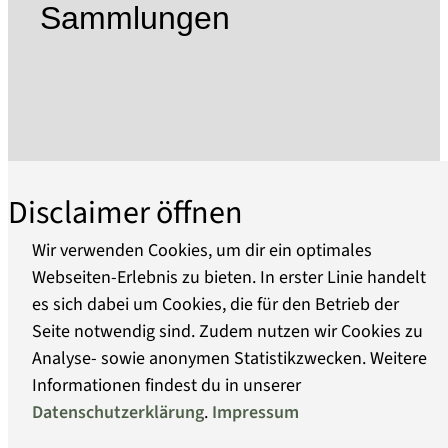
übergaben seine Erben 1939 der Stadt über,
Sammlungen
ebenso übergab der Historische Verein die
Sammlungsbestände in städtisches Eigentum.
Das Stadtmuseum umfasst heute drei
Ausstellungsorte: das Frey-Haus mit seinen
Nebengebäuden - ein bürgerliches, barockes
Juwel im Zentrum der Altstadt, das Gotische
Haus mit seiner Dauerausstellung zu "Alchemie
Disclaimer öffnen
und Alltag" und den mittelalterlichen
Steintortum in der Neustadt mit der Sammlung
Wir verwenden Cookies, um dir ein optimales
zu Havelschifffahrt.
Webseiten-Erlebnis zu bieten. In erster Linie handelt
Im Frey-Haus wird in wechselnden
es sich dabei um Cookies, die für den Betrieb der
Über uns
Sonderausstellungen die jüngere
Seite notwendig sind. Zudem nutzen wir Cookies zu
Stadtgeschichte gezeigt, deren Ereignisse das
Analyse- sowie anonymen Statistikzwecken. Weitere
Barrierefreiheit
Leben der Brandenburger bis heute prägen
Informationen findest du in unserer
sowie eine ständige Ausstellung zur über
Datenschutzerklärung
.
Impressum
Datenschutz
hundert Jahre alten Spielzeugtradition in