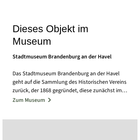
Dieses Objekt im
Museum
Stadtmuseum Brandenburg an der Havel
Das Stadtmuseum Brandenburg an der Havel
geht auf die Sammlung des Historischen Vereins
zurück, der 1868 gegründet, diese zunächst im
Steintorturm, ab 1923 im barocken Frey-Haus
Zum Museum
ausstellte. Das 1919 vom Spielzeugfabrikanten
Ernst Paul Lehmann erworbene und dem
Historischen Verein für die stadtgeschichtliche
Ausstellung zur Verfügung gestellte Haus