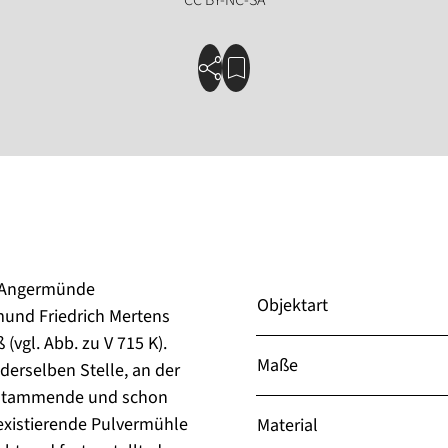
s Angermünde
Objektart
und Friedrich Mertens
 (vgl. Abb. zu V 715 K).
Maße
derselben Stelle, an der
t stammende und schon
existierende Pulvermühle
Material