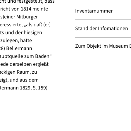
ht und festgestellt, dass
ericht von 1814 meinte
Inventarnummer
s)einer Mitbürger
ressierte, „als daß (er)
Stand der Infomationen
ts und der hiesigen
zulegen, hätte
Zum Objekt im Museum D
 28) Bellermann
Hauptquelle zum Baden“
jede derselben ergießt
reckigen Raum, zu
eigt, und aus dem
lermann 1829, S. 159)