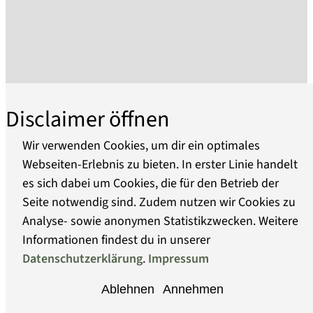
Das Kloster hat sich seit der umfassenden
Sanierung 1997-1999 zu einem für die Region
bedeutenden Kulturstandort entwickelt. Es
vereinigt unter seinem Dach das
Kulturhistorische Museum, das Historische
Stadtarchiv, die Stadtbibliothek und das
Disclaimer öffnen
Veranstaltungszentrum "Kulturarche". Der
Besucherservice mit Ladengalerie bietet
Wir verwenden Cookies, um dir ein optimales
touristische Informationen und
Webseiten-Erlebnis zu bieten. In erster Linie handelt
Veranstaltungstickets.
es sich dabei um Cookies, die für den Betrieb der
Über uns
Das Museum hat aufgrund seiner weit über 100-
Seite notwendig sind. Zudem nutzen wir Cookies zu
jährigen Geschichte - trotz erheblicher
Analyse- sowie anonymen Statistikzwecken. Weitere
Barrierefreiheit
Kriegsverluste - einen großen
Informationen findest du in unserer
Sammlungsbestand zur Stadt- und
Datenschutzerklärung
.
Impressum
Datenschutz
Regionalgeschichte. Schwerpunkte bilden die
Ablehnen
Annehmen
Kloster- und Kirchengeschichte mit sakralen
Impressum
Objekten der Region und herausragenden