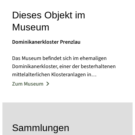
Dieses Objekt im
Museum
Dominikanerkloster Prenzlau
Das Museum befindet sich im ehemaligen
Dominikanerkloster, einer der besterhaltenen
mittelalterlichen Klosteranlagen in
Nordostdeutschland. Der gesamte
Zum Museum
Kreuzgangbereich sowie Teile des ersten
Obergeschosses werden museal genutzt,
Friedgarten und Refektorium außerdem für
Festveranstaltungen und Konzerte. Ein
moderner Galerieraum wurde 2011 im
Sammlungen
angrenzenden ehemaligen Waschhaus eröffnet.