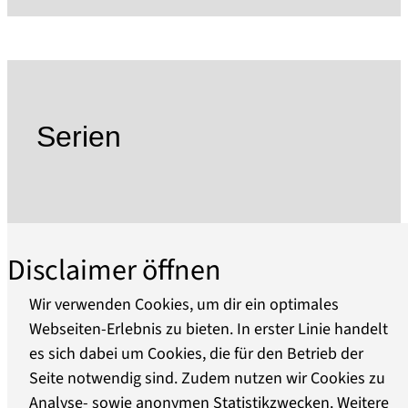
Erscheinungsbild wieder sichtbar und damit den
kulturhistorisch bedeutsamen Ort des
Übergangs, des Austausches und Transits
erlebbar zu machen.
Im Zuge des Umbaus ab 2010 sind störende Ein-
Serien
und Umbauten entfernt, das historische
Gemäuer freigelegt worden. Neue Stahl-Glas-
Elemente im Bereich der alten Torbögen
machen heute die Blickachse durch Tor, Zwinger
und Vortor wieder sichtbar, den Ort als
Disclaimer öffnen
Durchgang und Übergang wieder erlebbar.
Diesem Architekturerlebnis fühlt sich die 2012
Wir verwenden Cookies, um dir ein optimales
eröffnete Dauerausstellung inhaltlich
Webseiten-Erlebnis zu bieten. In erster Linie handelt
verpflichtet. Die über 800 für die Ausstellung
es sich dabei um Cookies, die für den Betrieb der
Über uns
ausgewählten Objekte und die sich harmonisch
Seite notwendig sind. Zudem nutzen wir Cookies zu
einfügende Ausstellungsgestaltung belegen die
Analyse- sowie anonymen Statistikzwecken. Weitere