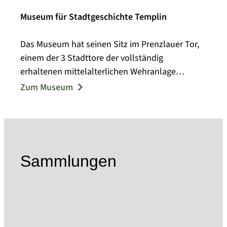
Museum für Stadtgeschichte Templin
Das Museum hat seinen Sitz im Prenzlauer Tor,
einem der 3 Stadttore der vollständig
erhaltenen mittelalterlichen Wehranlage
Templins.
Zum Museum
1957 eröffnete das Kreisheimatmuseum mit
Ausstellungsmodulen zur Ur- und
Frühgeschichte, zur Bodenreform und zur
lokalen Arbeiterbewegung. In den folgenden
Jahren reichte das Spektrum der
Sammlungen
Sammeltätigkeit von Alltagsgegenständen,
Kleidung und Arbeitsgeräten bis zu
volkskundlichen Objekten.
Im Jahr 2004 entstand die Idee, das Prenzlauer
Tor als Gesamtensemble in seinem historischen