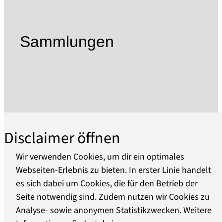
Republik zur Diktatur der NS-Zeit und die
jüngere Vergangenheit bis zur Wendezeit unter
dem Blickwinkel "Jagd und Macht in der
Sammlungen
Schorfheide".
Im Jagdschloss wird in 2 Räumen der deutschen
Kaiser Wilhelm I., Friedrich III. und Wilhelm II.
gedacht, welche von 1871 bis 1918 das deutsche
Kaiserreich regierten. Kaiserzimmer und
Hubertuszimmer porträtieren die Kaiser als
Disclaimer öffnen
Jäger und Politiker und setzen historische
Jagdwaffen in Szene.
Wir verwenden Cookies, um dir ein optimales
Webseiten-Erlebnis zu bieten. In erster Linie handelt
In einer Sonderausstellung können Besucher
es sich dabei um Cookies, die für den Betrieb der
Über uns
mehr über das Leben des Profiboxers und
Seite notwendig sind. Zudem nutzen wir Cookies zu
Naturburschen Max Schmeling erfahren. Im
Analyse- sowie anonymen Statistikzwecken. Weitere
Barrierefreiheit
"Box-Raum" wird die sportliche Seite des Boxers