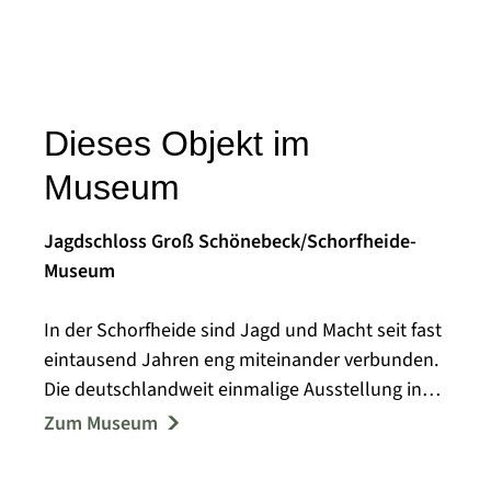
Dieses Objekt im
Museum
Jagdschloss Groß Schönebeck/Schorfheide-
Museum
In der Schorfheide sind Jagd und Macht seit fast
eintausend Jahren eng miteinander verbunden.
Die deutschlandweit einmalige Ausstellung in
der Museumsscheune verdeutlicht durch
Zum Museum
umfangreiches Bild- und Tonmaterial die
Umbruchzeit von der Demokratie der Weimarer