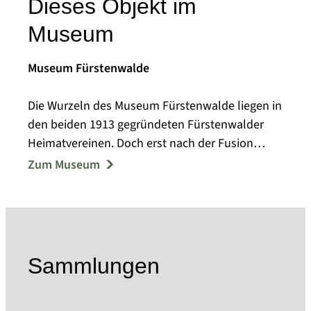
Dieses Objekt im
Museum
Museum Fürstenwalde
Die Wurzeln des Museum Fürstenwalde liegen in
den beiden 1913 gegründeten Fürstenwalder
Heimatvereinen. Doch erst nach der Fusion
beider Vereine im Jahr 1921 konnte ein Museum
Zum Museum
für die nun schon umfangreiche Sammlung in
Planung genommen werden. Zum 10jährigen
Jubiläum 1923 wurde dann auf dem Dachboden
der Mädchenmittelschule ein Museum eröffnet.
Doch die Bedingungen waren ungünstig und es
Sammlungen
begann ein Jahrzehnte währendes
vagabundieren von Haus zu Haus. Vielleicht war