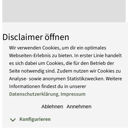
dies ein Segen für den Museumsbestand, denn
durch das ständige verdrängen der Sammlung
durch NS- Behörden und Militär war am Ende
des Krieges fast die gesamte Sammlung
eingelagert und überlebte den Krieg.
Disclaimer öffnen
Die noch lebenden Vereinsmitglieder
Wir verwenden Cookies, um dir ein optimales
durchsuchten mit knurrendem Magen die
Webseiten-Erlebnis zu bieten. In erster Linie handelt
Trümmer der Stadt nach Heimatgeschichtlichem
es sich dabei um Cookies, die für den Betrieb der
Über uns
und bauten bis 1953 ein neues Museum auf
Seite notwendig sind. Zudem nutzen wir Cookies zu
einem Schuldachboden auf.
Analyse- sowie anonymen Statistikzwecken. Weitere
Barrierefreiheit
Informationen findest du in unserer
Erst 1980 konnte das Museum Fürstenwalde ein
Datenschutzerklärung
.
Impressum
Datenschutz
ganzes Wohnhaus im Zentrum der Stadt sein
Ablehnen
Annehmen
Eigen nennen.
Impressum
Doch es folgte noch ein Umzug. Seit 2003 ist das
Konfigurieren
© Museumsverband Brandenburg
Museum Fürstenwalde alleiniger „Bewohner“