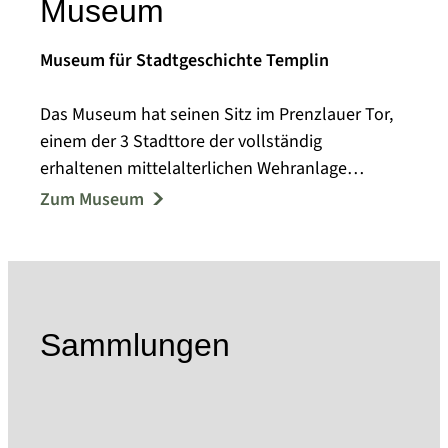
Museum
Museum für Stadtgeschichte Templin
Das Museum hat seinen Sitz im Prenzlauer Tor,
einem der 3 Stadttore der vollständig
erhaltenen mittelalterlichen Wehranlage
Templins.
Zum Museum
1957 eröffnete das Kreisheimatmuseum mit
Ausstellungsmodulen zur Ur- und
Frühgeschichte, zur Bodenreform und zur
lokalen Arbeiterbewegung. In den folgenden
Jahren reichte das Spektrum der
Sammlungen
Sammeltätigkeit von Alltagsgegenständen,
Kleidung und Arbeitsgeräten bis zu
volkskundlichen Objekten.
Im Jahr 2004 entstand die Idee, das Prenzlauer