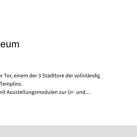
seum
 Tor, einem der 3 Stadttore der vollständig
 Templins.
it Ausstellungsmodulen zur Ur- und
 lokalen Arbeiterbewegung. In den folgenden
tätigkeit von Alltagsgegenständen, Kleidung und
jekten.
nzlauer Tor als Gesamtensemble in seinem
htbar und damit den kulturhistorisch