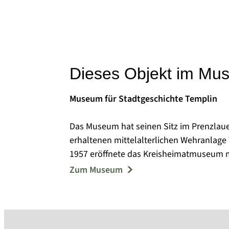
Dieses Objekt im Mu
Museum für Stadtgeschichte Templin
Das Museum hat seinen Sitz im Prenzlauer
erhaltenen mittelalterlichen Wehranlage
1957 eröffnete das Kreisheimatmuseum m
Frühgeschichte, zur Bodenreform und zur
Zum Museum
Jahren reichte das Spektrum der Sammel
Arbeitsgeräten bis zu volkskundlichen Ob
Im Jahr 2004 entstand die Idee, das Pre
historischen Erscheinungsbild wieder sic