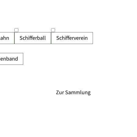
kahn
Schifferball
Schifferverein
denband