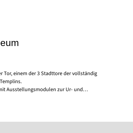
seum
 Tor, einem der 3 Stadttore der vollständig
 Templins.
it Ausstellungsmodulen zur Ur- und
 lokalen Arbeiterbewegung. In den folgenden
tätigkeit von Alltagsgegenständen, Kleidung und
jekten.
nzlauer Tor als Gesamtensemble in seinem
htbar und damit den kulturhistorisch