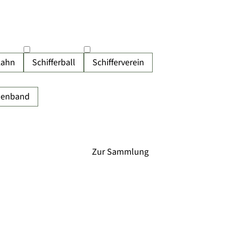
kahn
Schifferball
Schifferverein
denband