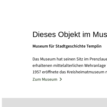
Dieses Objekt im Mu
Museum für Stadtgeschichte Templin
Das Museum hat seinen Sitz im Prenzlauer
erhaltenen mittelalterlichen Wehranlage
1957 eröffnete das Kreisheimatmuseum m
Frühgeschichte, zur Bodenreform und zur
Zum Museum
Jahren reichte das Spektrum der Sammel
Arbeitsgeräten bis zu volkskundlichen Ob
Im Jahr 2004 entstand die Idee, das Pre
historischen Erscheinungsbild wieder sic