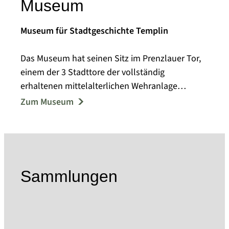
Museum
Museum für Stadtgeschichte Templin
Das Museum hat seinen Sitz im Prenzlauer Tor,
einem der 3 Stadttore der vollständig
erhaltenen mittelalterlichen Wehranlage
Templins.
Zum Museum
1957 eröffnete das Kreisheimatmuseum mit
Ausstellungsmodulen zur Ur- und
Frühgeschichte, zur Bodenreform und zur
lokalen Arbeiterbewegung. In den folgenden
Jahren reichte das Spektrum der
Sammlungen
Sammeltätigkeit von Alltagsgegenständen,
Kleidung und Arbeitsgeräten bis zu
volkskundlichen Objekten.
Im Jahr 2004 entstand die Idee, das Prenzlauer