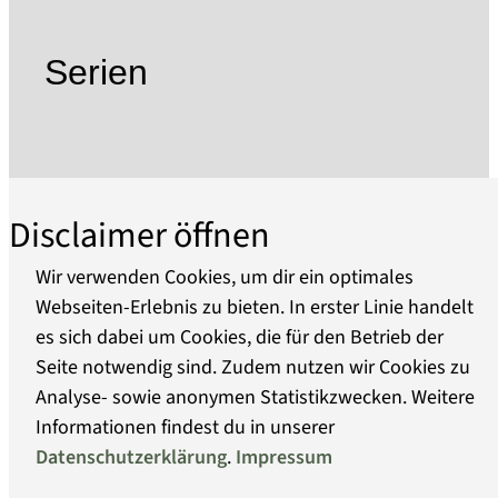
erlebbar zu machen.
Im Zuge des Umbaus ab 2010 sind störende Ein-
Serien
und Umbauten entfernt, das historische
Gemäuer freigelegt worden. Neue Stahl-Glas-
Elemente im Bereich der alten Torbögen
machen heute die Blickachse durch Tor, Zwinger
und Vortor wieder sichtbar, den Ort als
Disclaimer öffnen
Durchgang und Übergang wieder erlebbar.
Diesem Architekturerlebnis fühlt sich die 2012
Wir verwenden Cookies, um dir ein optimales
eröffnete Dauerausstellung inhaltlich
Webseiten-Erlebnis zu bieten. In erster Linie handelt
verpflichtet. Die über 800 für die Ausstellung
es sich dabei um Cookies, die für den Betrieb der
Über uns
ausgewählten Objekte und die sich harmonisch
Seite notwendig sind. Zudem nutzen wir Cookies zu
einfügende Ausstellungsgestaltung belegen die
Analyse- sowie anonymen Statistikzwecken. Weitere
außergewöhnliche Geschichte einer Stadt, ihres
Barrierefreiheit
Informationen findest du in unserer
Datenschutzerklärung
.
Impressum
Datenschutz