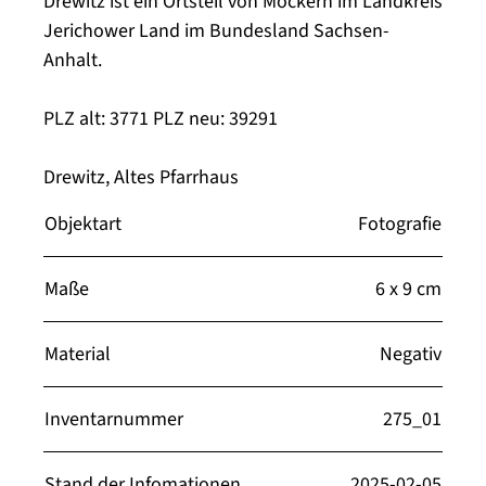
Drewitz ist ein Ortsteil von Möckern im Landkreis
Jerichower Land im Bundesland Sachsen-
Anhalt.
PLZ alt: 3771 PLZ neu: 39291
Drewitz, Altes Pfarrhaus
Objektart
Fotografie
Maße
6 x 9 cm
Material
Negativ
Inventarnummer
275_01
Stand der Infomationen
2025-02-05