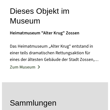
Dieses Objekt im
Museum
Heimatmuseum "Alter Krug" Zossen
Das Heimatmuseum „Alter Krug“ entstand in
einer teils dramatischen Rettungsaktion für
eines der ältesten Gebäude der Stadt Zossen,
die bis Anfang der achtziger Jahre des
Zum Museum
vergangenen Jahrhunderts zurückreicht. Am 17.
Oktober 1992 gründete sich der Heimatverein
„Alter Krug“ Zossen e.V. und nahm das Schicksal
des Gebäudes in seine Hände. Nach der
denkmalgerechten Rekonstruktion zu Beginn
Sammlungen
der neunziger Jahre, konnte der „Alter Krug“ als