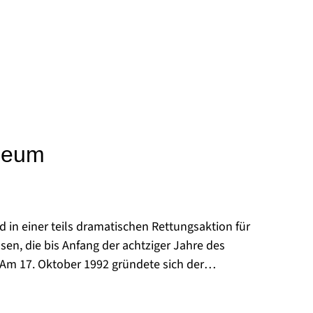
seum
in einer teils dramatischen Rettungsaktion für
sen, die bis Anfang der achtziger Jahre des
Am 17. Oktober 1992 gründete sich der
nd nahm das Schicksal des Gebäudes in seine
struktion zu Beginn der neunziger Jahre, konnte