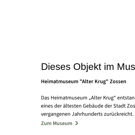
Dieses Objekt im Mu
Heimatmuseum "Alter Krug" Zossen
Das Heimatmuseum „Alter Krug“ entstand 
eines der ältesten Gebäude der Stadt Zos
vergangenen Jahrhunderts zurückreicht. 
Heimatverein „Alter Krug“ Zossen e.V. u
Zum Museum
Hände. Nach der denkmalgerechten Rekon