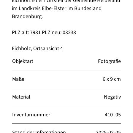
Eichholz ist ein Ortsteil der Gemeinde Heideland
im Landkreis Elbe-Elster im Bundesland
Brandenburg.
PLZ alt: 7981 PLZ neu: 03238
Eichholz, Ortsansicht 4
Objektart
Fotografie
Maße
6 x 9 cm
Material
Negativ
Inventarnummer
410_05
Stand der Infomationen
2025-02-05