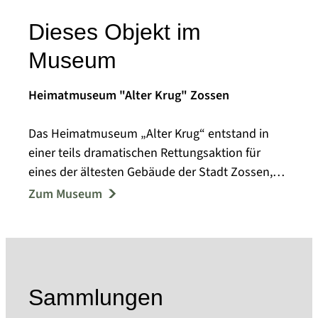
Dieses Objekt im
Museum
Heimatmuseum "Alter Krug" Zossen
Das Heimatmuseum „Alter Krug“ entstand in
einer teils dramatischen Rettungsaktion für
eines der ältesten Gebäude der Stadt Zossen,
die bis Anfang der achtziger Jahre des
Zum Museum
vergangenen Jahrhunderts zurückreicht. Am 17.
Oktober 1992 gründete sich der Heimatverein
„Alter Krug“ Zossen e.V. und nahm das Schicksal
des Gebäudes in seine Hände. Nach der
denkmalgerechten Rekonstruktion zu Beginn
Sammlungen
der neunziger Jahre, konnte der „Alter Krug“ als