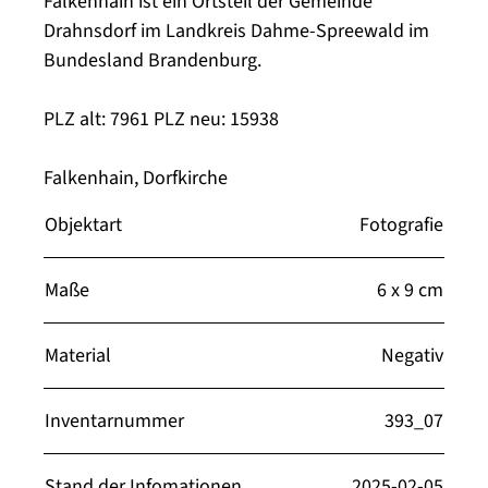
Falkenhain ist ein Ortsteil der Gemeinde
Drahnsdorf im Landkreis Dahme-Spreewald im
Bundesland Brandenburg.
PLZ alt: 7961 PLZ neu: 15938
Falkenhain, Dorfkirche
Objektart
Fotografie
Maße
6 x 9 cm
Material
Negativ
Inventarnummer
393_07
Stand der Infomationen
2025-02-05