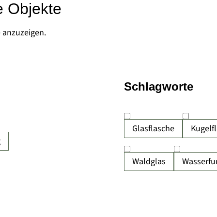
e Objekte
e anzuzeigen.
Schlagworte
Glasflasche
Kugelf
g
Waldglas
Wasserfu