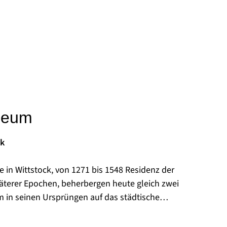
seum
ck
e in Wittstock, von 1271 bis 1548 Residenz der
äterer Epochen, beherbergen heute gleich zwei
in seinen Ursprüngen auf das städtische
, wurde das Museum des Dreißigjährigen Krieges
fälischen Friedens 1998 neu begründet. Die Wahl