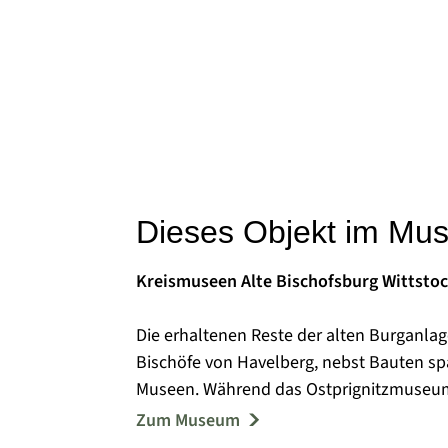
Dieses Objekt im Mu
Kreismuseen Alte Bischofsburg Wittsto
Die erhaltenen Reste der alten Burganlag
Bischöfe von Havelberg, nebst Bauten sp
Museen. Während das Ostprignitzmuseum 
Gymnasium und das Jahr 1879 zurückgeht
Zum Museum
anlässlich des 350. Jahrestages des West