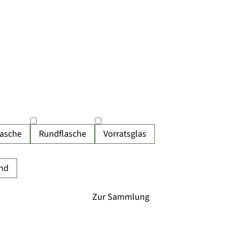
lasche
Rundflasche
Vorratsglas
nd