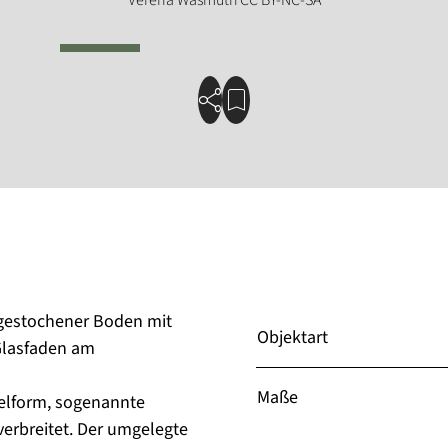
gestochener Boden mit
Objektart
Glasfaden am
Maße
belform, sogenannte
verbreitet. Der umgelegte