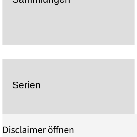
der neunziger Jahre, konnte der „Alter Krug“ als
Heimatmuseum genutzt werden. Am 11. Sept.
1994 beteiligte sich der Heimatverein als Träger
des Museums mit dem „Alten Krug“ erstmals am
Tag des „Offenen Denkmals“. Später wurde
anstelle eines Stallgebäudes ein
Wirtschaftsgebäude hinzugefügt. Mit seinen
wechselnden Ausstellungen und vielfältigen
Veranstaltungen hat sich das Museum zu einer
festen Größe im Kulturleben der Stadt
Serien
entwickelt. Das Museum wird ausschließlich von
ehrenamtlich tätigen Mitgliedern unterhalten
und betrieben. Seit 2012 können sich
heiratswillige Paare hier auch trauen lassen.
Mitglieder des Heimatvereins forschen selbst zur
Disclaimer öffnen
Heimatgeschichte und publizieren ihre
Ergebnisse in Büchern, Zeitschriften und im