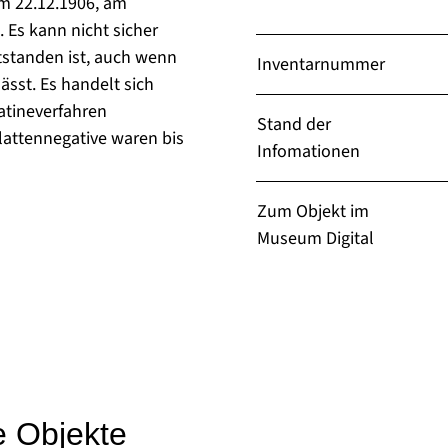
m 22.12.1906, am
 Es kann nicht sicher
tstanden ist, auch wenn
Inventarnummer
ässt. Es handelt sich
atineverfahren
Stand der
plattennegative waren bis
Infomationen
Zum Objekt im
Museum Digital
e Objekte