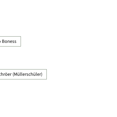
o Boness
chröer (Müllerschüler)