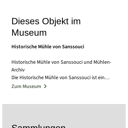
Dieses Objekt im
Museum
Historische Mühle von Sanssouci
Historische Mühle von Sanssouci und Mühlen-
Archiv
Die Historische Mühle von Sanssouci ist ein
produzierendes technisches Museum und
Zum Museum
gehört zur UNESCO-Welterbestätte der
Schlösser und Parks von Potsdam.
Der Windmühlenstandort geht bis auf das Jahr
1738 zurück, als eine erste Mühle in Betrieb