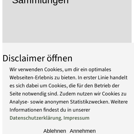
Sammlungen
genommen wurde. Sie diente, wie die ihr
nachfolgende, zwischen 1787-91 gebaute
Galerieholländerwindmühle als Getreidemühle.
Der Mahlbetrieb endete 1858 und bereits 1861
wurde die Mühle zum Denkmal erklärt. Die
Holländerwindmühle brannte in den letzten
Kriegstagen 1945 aus und wurde zwischen 1983-
Disclaimer öffnen
93 mit dem Ziel einer musealen Nutzung neu
errichtet. In den unteren Böden im gemauerten
Wir verwenden Cookies, um dir ein optimales
Turm der Windmühle befindet sich die
Webseiten-Erlebnis zu bieten. In erster Linie handelt
Dauerausstellung, die sich u. a. mit der
es sich dabei um Cookies, die für den Betrieb der
Über uns
Geschichte der Windmühlen im 18. und 19.
Seite notwendig sind. Zudem nutzen wir Cookies zu
Jahrhundert und der Geschichte der
Analyse- sowie anonymen Statistikzwecken. Weitere
Barrierefreiheit
Historischen Mühle beschäftigt. Die Böden im
Informationen findest du in unserer
darüber liegenden hölzernen Achtkant dienen
Datenschutzerklärung
.
Impressum
Datenschutz
der Getreideverarbeitung mittels Mühlentechnik
Ablehnen
Annehmen
des späten 19. und frühen 20. Jahrhunderts.