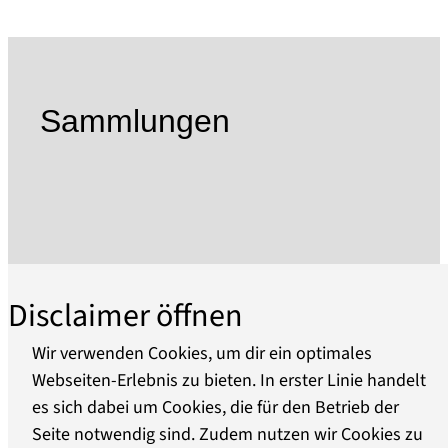
und deutschen Bewohner macht einen großen
Teil der Museumssammlung aus. Die Exponate
erzählen vom Leben, vom Alltag und von der
Arbeit auf dem Land und in den Kleinstädten.
Sammlungen
Zur umfangreichen ethnographischen
Sammlung zählen unter anderem
sorbisch/wendische Trachten sowie verzierte
Ostereier.
Der zweite regionale Schwerpunkt der
Museumssammlung ist die Lausitz, im Umkreis
Disclaimer öffnen
der Stadt Senftenberg. Das vom Bergbau
geprägte Gebiet umfasst heute das Lausitzer
Wir verwenden Cookies, um dir ein optimales
Seenland. Die Sammlung reicht von
Webseiten-Erlebnis zu bieten. In erster Linie handelt
industriegeschichtliche Exponaten, über
es sich dabei um Cookies, die für den Betrieb der
Über uns
Militaria, Objekten der DDR-Alltagskultur zu
Seite notwendig sind. Zudem nutzen wir Cookies zu