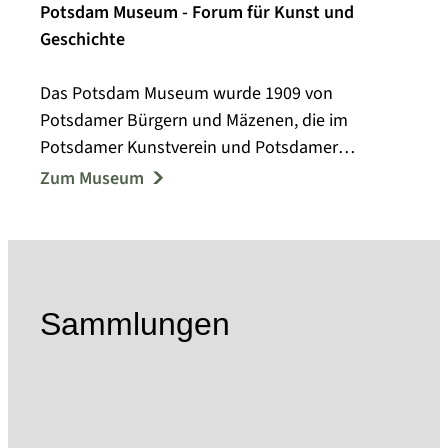
Potsdam Museum - Forum für Kunst und
Geschichte
Das Potsdam Museum wurde 1909 von
Potsdamer Bürgern und Mäzenen, die im
Potsdamer Kunstverein und Potsdamer
Museumsverein aktiv waren, als Städtisches
Zum Museum
Museum gegründet.
Bereits in den Anfängen des Museums wurden
umfangreiche Nachlässe, Stiftungen und
Schenkungen mit historischem und kulturellem
Wert dem städtischen Museum übergeben.
Sammlungen
Heute zählen die Sammlungsbestände des
Museums über 200.000 Objekte. Wichtige
Sammlungsschwerpunkte bilden dabei die
Bereiche Bildende Kunst, Fotografie,
Alltagskultur und Angewandte Kunst, Schrift