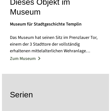
Dieses Objekt im
Museum
Museum für Stadtgeschichte Templin
Das Museum hat seinen Sitz im Prenzlauer Tor,
einem der 3 Stadttore der vollständig
erhaltenen mittelalterlichen Wehranlage
Templins.
Zum Museum
1957 eröffnete das Kreisheimatmuseum mit
Ausstellungsmodulen zur Ur- und
Frühgeschichte, zur Bodenreform und zur
lokalen Arbeiterbewegung. In den folgenden
Jahren reichte das Spektrum der
Serien
Sammeltätigkeit von Alltagsgegenständen,
Kleidung und Arbeitsgeräten bis zu