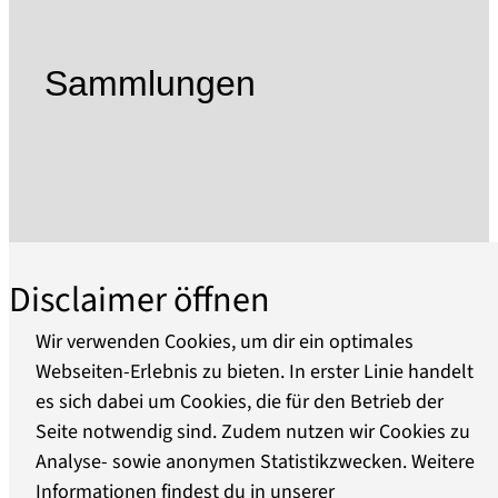
Historischen Verein für die stadtgeschichtliche
Ausstellung zur Verfügung gestellte Haus
übergaben seine Erben 1939 der Stadt über,
Sammlungen
ebenso übergab der Historische Verein die
Sammlungsbestände in städtisches Eigentum.
Das Stadtmuseum umfasst heute drei
Ausstellungsorte: das Frey-Haus mit seinen
Nebengebäuden - ein bürgerliches, barockes
Juwel im Zentrum der Altstadt, das Gotische
Haus mit seiner Dauerausstellung zu "Alchemie
Disclaimer öffnen
und Alltag" und den mittelalterlichen
Steintortum in der Neustadt mit der Sammlung
Wir verwenden Cookies, um dir ein optimales
zu Havelschifffahrt.
Webseiten-Erlebnis zu bieten. In erster Linie handelt
Im Frey-Haus wird in wechselnden
es sich dabei um Cookies, die für den Betrieb der
Über uns
Sonderausstellungen die jüngere
Seite notwendig sind. Zudem nutzen wir Cookies zu
Stadtgeschichte gezeigt, deren Ereignisse das
Analyse- sowie anonymen Statistikzwecken. Weitere
Barrierefreiheit
Leben der Brandenburger bis heute prägen
Informationen findest du in unserer