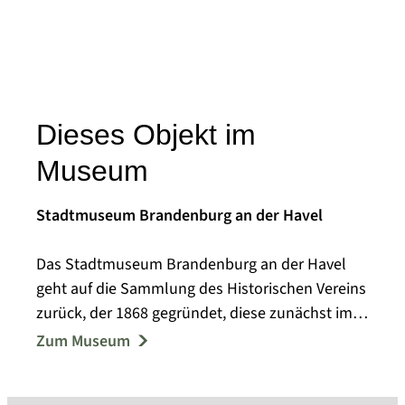
Dieses Objekt im
Museum
Stadtmuseum Brandenburg an der Havel
Das Stadtmuseum Brandenburg an der Havel
geht auf die Sammlung des Historischen Vereins
zurück, der 1868 gegründet, diese zunächst im
Steintorturm, ab 1923 im barocken Frey-Haus
Zum Museum
ausstellte. Das 1919 vom Spielzeugfabrikanten
Ernst Paul Lehmann erworbene und dem