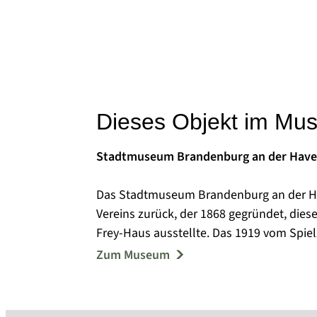
Dieses Objekt im Mu
Stadtmuseum Brandenburg an der Have
Das Stadtmuseum Brandenburg an der Ha
Vereins zurück, der 1868 gegründet, dies
Frey-Haus ausstellte. Das 1919 vom Spi
und dem Historischen Verein für die stad
Zum Museum
gestellte Haus übergaben seine Erben 19
Verein die Sammlungsbestände in städti
Das Stadtmuseum umfasst heute drei Aus