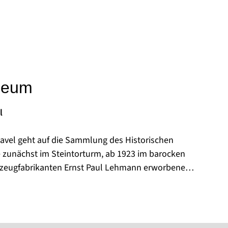
seum
l
vel geht auf die Sammlung des Historischen
e zunächst im Steintorturm, ab 1923 im barocken
elzeugfabrikanten Ernst Paul Lehmann erworbene
tgeschichtliche Ausstellung zur Verfügung
39 der Stadt über, ebenso übergab der Historische
sches Eigentum.
stellungsorte: das Frey-Haus mit seinen