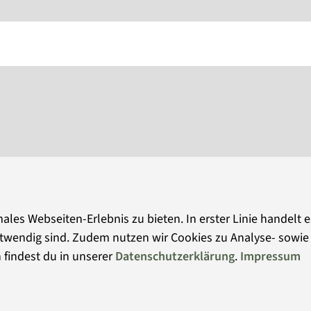
llung ausgewählten Objekte und die sich
altung belegen die außergewöhnliche Geschichte
ales Webseiten-Erlebnis zu bieten. In erster Linie handelt 
 notwendig sind. Zudem nutzen wir Cookies zu Analyse- sow
 findest du in unserer
Datenschutzerklärung
.
Impressum
atenschutz
Impressum
© Mu