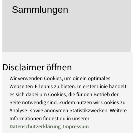
Kulturerbes der Menschheit aufgenommen
Sammlungen
wurde.
Die 1995 gegründete Stiftung Preußische
Schlösser und Gärten Berlin-Brandenburg
(SPSG) pflegt diesen Reichtum brandenburgisch-
preußischer Geschichte, betreut die Schlösser,
Gärten und Kunstsammlungen und macht sie
auf vielfältige Weise der Öffentlichkeit
Disclaimer öffnen
zugänglich. Die SPSG ist ein Zusammenschluss
der nach 1945 getrennten
Wir verwenden Cookies, um dir ein optimales
Schlösserverwaltungen in Potsdam und West-
Webseiten-Erlebnis zu bieten. In erster Linie handelt
Berlin und knüpft an die bereits 1927 im Zuge
es sich dabei um Cookies, die für den Betrieb der
Über uns
der Vermögensauseinandersetzung mit dem
Seite notwendig sind. Zudem nutzen wir Cookies zu
Haus Hohenzollern gegründete preußische
Analyse- sowie anonymen Statistikzwecken. Weitere
Barrierefreiheit
Schlösserverwaltung an.
Informationen findest du in unserer
Derzeit verwaltet die SPSG über 150 historische
Datenschutzerklärung
.
Impressum
Datenschutz