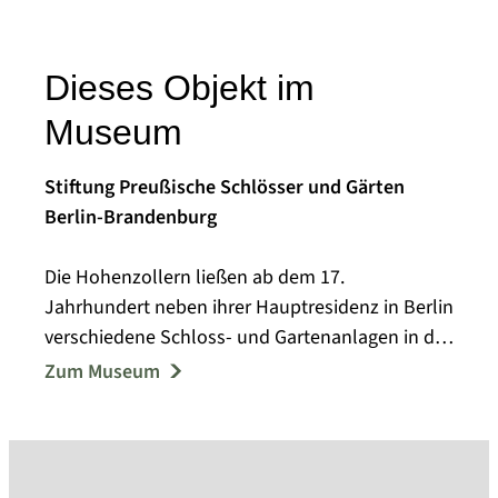
Dieses Objekt im
Museum
Stiftung Preußische Schlösser und Gärten
Berlin-Brandenburg
Die Hohenzollern ließen ab dem 17.
Jahrhundert neben ihrer Hauptresidenz in Berlin
verschiedene Schloss- und Gartenanlagen in der
Havellandschaft bei Potsdam errichten. Der
Zum Museum
Gartengestalter Peter Joseph Lenné fasste im
19. Jahrhundert mehrere dieser Schloss- und
Gartenensembles zu einer Kulturlandschaft
zusammen, die 1990 in die UNESCO-Liste des