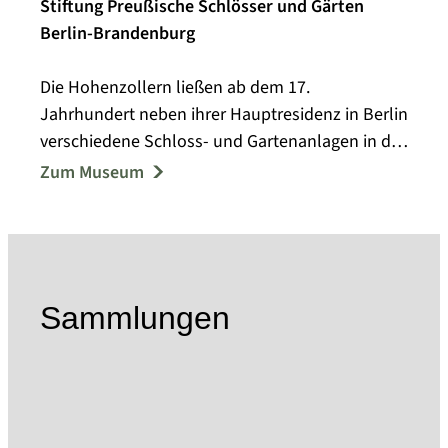
Stiftung Preußische Schlösser und Gärten
Berlin-Brandenburg
Die Hohenzollern ließen ab dem 17.
Jahrhundert neben ihrer Hauptresidenz in Berlin
verschiedene Schloss- und Gartenanlagen in der
Havellandschaft bei Potsdam errichten. Der
Zum Museum
Gartengestalter Peter Joseph Lenné fasste im
19. Jahrhundert mehrere dieser Schloss- und
Gartenensembles zu einer Kulturlandschaft
zusammen, die 1990 in die UNESCO-Liste des
Kulturerbes der Menschheit aufgenommen
Sammlungen
wurde.
Die 1995 gegründete Stiftung Preußische
Schlösser und Gärten Berlin-Brandenburg
(SPSG) pflegt diesen Reichtum brandenburgisch-
preußischer Geschichte, betreut die Schlösser,