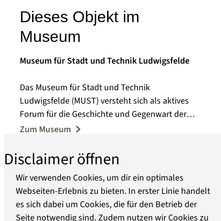
Dieses Objekt im
Museum
Museum für Stadt und Technik Ludwigsfelde
Das Museum für Stadt und Technik
Ludwigsfelde (MUST) versteht sich als aktives
Forum für die Geschichte und Gegenwart der
Stadt Ludwigsfelde und Ihrer Ortsteile.
Zum Museum
Disclaimer öffnen
Einen inhaltlichen Themenschwerpunkt stellt
die Industriegeschichte ab 1936 dar. Auf einer
Wir verwenden Cookies, um dir ein optimales
Fläche von 400 m² sind Exponate und Modelle
Webseiten-Erlebnis zu bieten. In erster Linie handelt
aus der Ludwigsfelder Produktion ausgestellt.
es sich dabei um Cookies, die für den Betrieb der
Über uns
Neben dem ersten W50 aus dem Jahr 1965 und
Seite notwendig sind. Zudem nutzen wir Cookies zu
dem L60 von 1988 werden Nutzfahrzeuge von