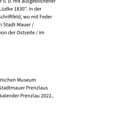
 li. u. mit ausgeblichener
Lüdke 1830". In der
Schriftfeld, wo mit Feder
en Stadt-Mauer /
n der Ostseite / im
torischen Museum
n Stadtmauer Prenzlaus
kalender Prenzlau 2022,