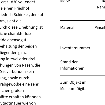
Maße
R
 erst 1830 vollendet
Rahm
e einen Friedhof
iedrich Schinkel, der auf
m, sieht die
urch diese Einebnung ist
Material
Pinse
iche charakterlose
elde ebensogut
behaltung der beiden
Inventarnummer
liegenden ganz
ng in zwei oder drei
Stand der
hungen von Rasen, die
Infomationen
Zeit verbunden sein
ung, sowie durch
Zum Objekt im
Grabgewölbe eine sehr
Museum Digital
solchen großen
hätte erhalten könnnen.
en Stadtmauer wie von