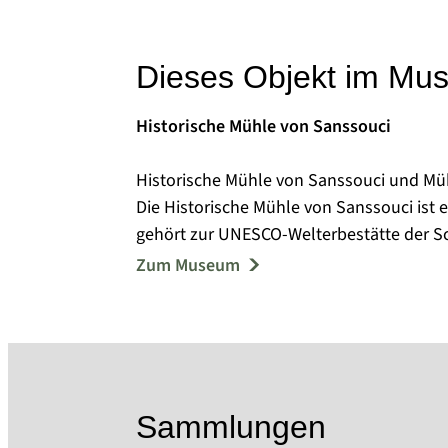
Dieses Objekt im Mu
Historische Mühle von Sanssouci
Historische Mühle von Sanssouci und Mü
Die Historische Mühle von Sanssouci ist
gehört zur UNESCO-Welterbestätte der S
Zum Museum
Der Windmühlenstandort geht bis auf das 
genommen wurde. Sie diente, wie die ihr
Galerieholländerwindmühle als Getreidem
1861 wurde die Mühle zum Denkmal erklä
letzten Kriegstagen 1945 aus und wurde 
Sammlungen
Nutzung neu errichtet. In den unteren 