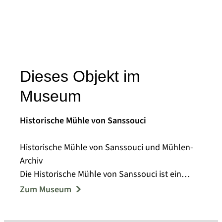
Dieses Objekt im
Museum
Historische Mühle von Sanssouci
Historische Mühle von Sanssouci und Mühlen-
Archiv
Die Historische Mühle von Sanssouci ist ein
produzierendes technisches Museum und
Zum Museum
gehört zur UNESCO-Welterbestätte der
Schlösser und Parks von Potsdam.