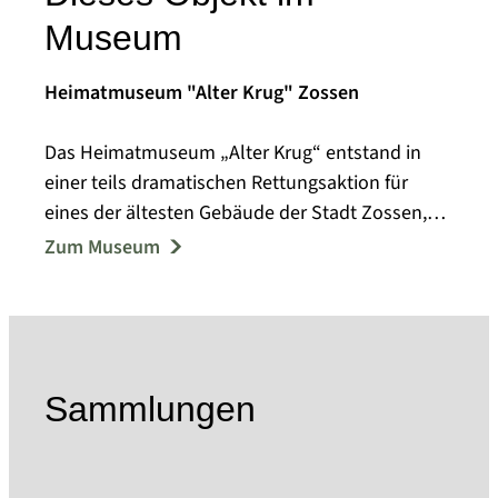
Museum
Heimatmuseum "Alter Krug" Zossen
Das Heimatmuseum „Alter Krug“ entstand in
einer teils dramatischen Rettungsaktion für
eines der ältesten Gebäude der Stadt Zossen,
die bis Anfang der achtziger Jahre des
Zum Museum
vergangenen Jahrhunderts zurückreicht. Am 17.
Oktober 1992 gründete sich der Heimatverein
„Alter Krug“ Zossen e.V. und nahm das Schicksal
des Gebäudes in seine Hände. Nach der
denkmalgerechten Rekonstruktion zu Beginn
Sammlungen
der neunziger Jahre, konnte der „Alter Krug“ als
Heimatmuseum genutzt werden. Am 11. Sept.
1994 beteiligte sich der Heimatverein als Träger