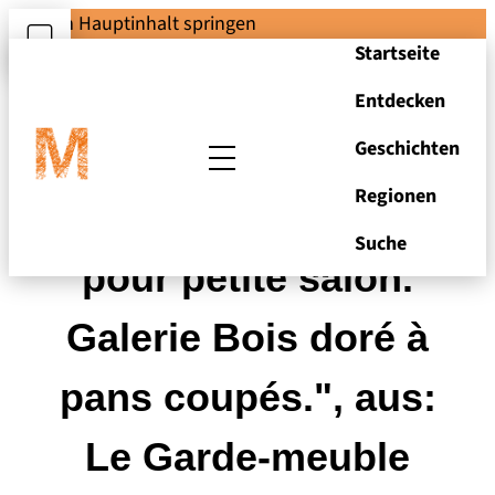
Zum Hauptinhalt springen
Startseite
Entdecken
Geschichten
Regionen
"Decor de croisée
Suche
pour petite salon.
Galerie Bois doré à
pans coupés.", aus:
Le Garde-meuble