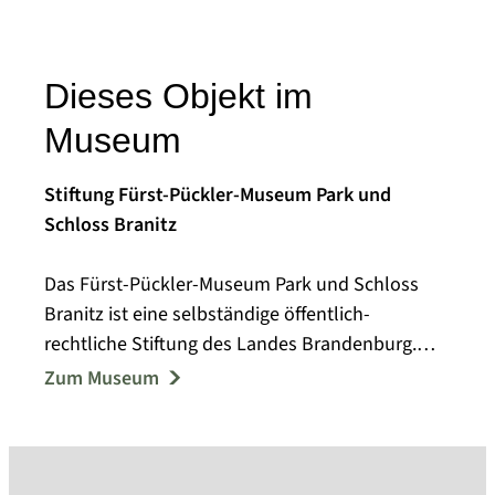
Dieses Objekt im
Museum
Stiftung Fürst-Pückler-Museum Park und
Schloss Branitz
Das Fürst-Pückler-Museum Park und Schloss
Branitz ist eine selbständige öffentlich-
rechtliche Stiftung des Landes Brandenburg.
Branitz ist das Alterswerk des Fürsten Hermann
Zum Museum
von Pückler-Muskau. Auf Initiative der Fürstin
Lucie ließ sich das Paar nach dem Verkauf seiner
Standesherrschaft Muskau 1845 auf dem
Familiengut Branitz nieder. Der vom Fürsten dort