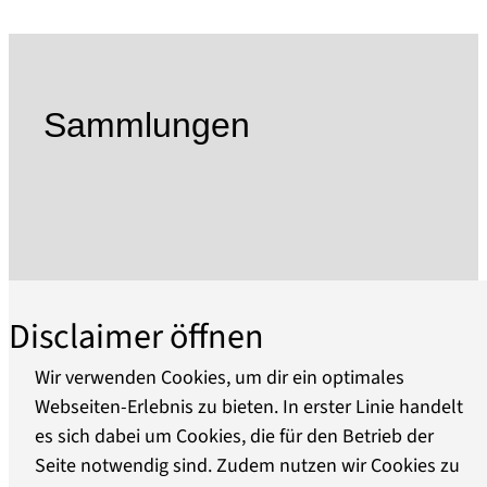
Bereits in den Anfängen des Museums wurden
umfangreiche Nachlässe, Stiftungen und
Schenkungen mit historischem und kulturellem
Wert dem städtischen Museum übergeben.
Sammlungen
Heute zählen die Sammlungsbestände des
Museums über 200.000 Objekte. Wichtige
Sammlungsschwerpunkte bilden dabei die
Bereiche Bildende Kunst, Fotografie,
Alltagskultur und Angewandte Kunst, Schrift
und Druck sowie die umfangreiche
Museumsbibliothek.
Disclaimer öffnen
Das Potsdam Museum hat in den vergangenen
Wir verwenden Cookies, um dir ein optimales
100 Jahren eine wechselvolle Geschichte erlebt
Webseiten-Erlebnis zu bieten. In erster Linie handelt
und häufig seinen Standort gewechselt. 2012
es sich dabei um Cookies, die für den Betrieb der
Über uns
kehrte es an seinen Gründungsstandort in das
Seite notwendig sind. Zudem nutzen wir Cookies zu