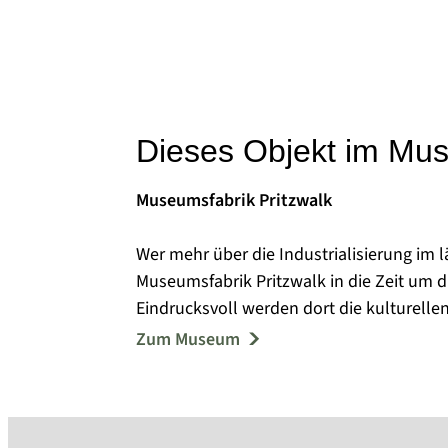
Dieses Objekt im Mu
Museumsfabrik Pritzwalk
Wer mehr über die Industrialisierung im 
Museumsfabrik Pritzwalk in die Zeit um 
Eindrucksvoll werden dort die kulturelle
Beeindruckende Textil- und Druckmaschi
Zum Museum
Verbunden ist das Haus mit dem einstige
Stadtgeschichte seit der Steinzeit erleb
verschiedene Mitmachprogramme ergeben 
Lernort für Jung und Alt.