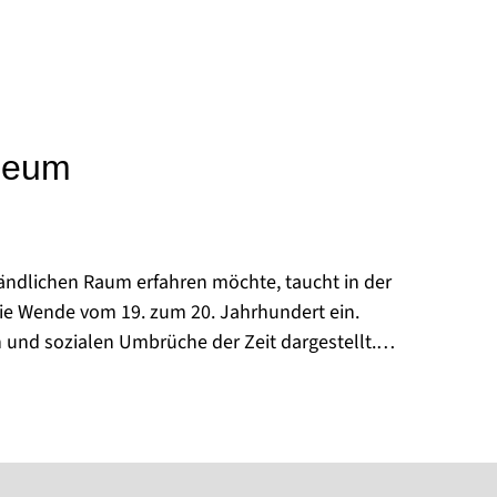
seum
ländlichen Raum erfahren möchte, taucht in der
die Wende vom 19. zum 20. Jahrhundert ein.
n und sozialen Umbrüche der Zeit dargestellt.
nen zeugen vom Leben und Arbeiten in Pritzwalk.
n Lagerkeller der benachbarten Brauerei, wo die
bar ist. Wechselnde Sonderausstellungen und
einen bunten und vielfältigen Erlebnis- und