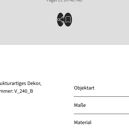
rukturartiges Dekor,
Objektart
nummer: V_240_B
Maße
Material