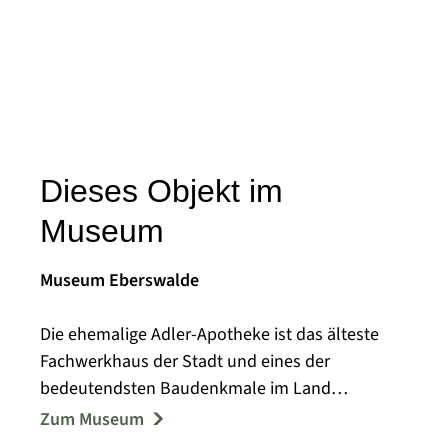
Dieses Objekt im
Museum
Museum Eberswalde
Die ehemalige Adler-Apotheke ist das älteste
Fachwerkhaus der Stadt und eines der
bedeutendsten Baudenkmale im Land
Brandenburg. Sie beherbergt die städtischen
Zum Museum
Einrichtungen Kulturamt, Tourist-Information