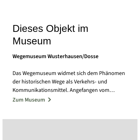
Dieses Objekt im
Museum
Wegemuseum Wusterhausen/Dosse
Das Wegemuseum widmet sich dem Phänomen
der historischen Wege als Verkehrs- und
Kommunikationsmittel. Angefangen vom
Bohlenweg und Flussschifffahrt bis hin zum
Zum Museum
Transitverkehr an der F5 wird der Wandel der
Wege in einer Kleinstadt im Nordwesten
Brandenburgs über 3000 Jahre hinweg
vermittelt. Spannende Installationen und