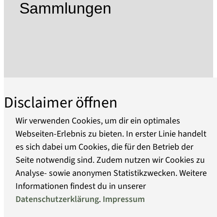
modernes Ausstellungsdesign laden ein zum
Sammlungen
interaktiven Entdecken und Erleben von
Wegegeschichten. Eine vielfältige Palette an
Veranstaltungen und Ausstellungen zum Thema
Wege und Region ergänzt die Dauerausstellung.
Unter dem Dach des stadtbildprägenden
Barockhauses befinden sich neben dem
Wegemuseum die Bibliothek, die
Disclaimer öffnen
Tourismusinformation und die Galerie Alter
Laden, in der Ausstellungen und
Wir verwenden Cookies, um dir ein optimales
Veranstaltungen stattfinden. Der idyllische,
Webseiten-Erlebnis zu bieten. In erster Linie handelt
historische Innenhof des Herbst’schen Hauses
es sich dabei um Cookies, die für den Betrieb der
Über uns
Seite notwendig sind. Zudem nutzen wir Cookies zu
Analyse- sowie anonymen Statistikzwecken. Weitere
Barrierefreiheit
Informationen findest du in unserer
Datenschutzerklärung
.
Impressum
Datenschutz