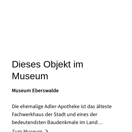
Dieses Objekt im
Museum
Museum Eberswalde
Die ehemalige Adler-Apotheke ist das älteste
Fachwerkhaus der Stadt und eines der
bedeutendsten Baudenkmale im Land
Brandenburg. Sie beherbergt die städtischen
Zum Museum