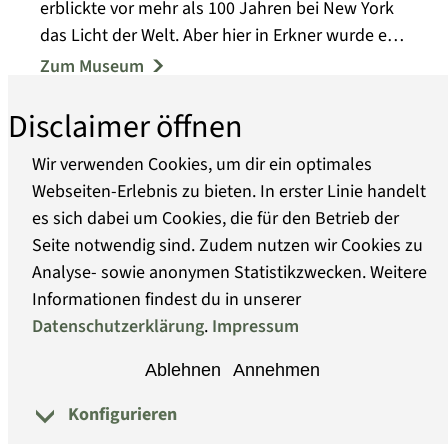
erblickte vor mehr als 100 Jahren bei New York
das Licht der Welt. Aber hier in Erkner wurde er
ab 1909/10 zuerst industriell produziert und
Zum Museum
zum Massenproduckt Kunststoff. Damit wurde
Disclaimer öffnen
„Erkner die Wiege des Kunststoffzeitalters“.
In unserem Kunststoff- und Chemie-Kabinett
Wir verwenden Cookies, um dir ein optimales
„KuCK“ im Stadtzentrum Erkners befinden sich
Webseiten-Erlebnis zu bieten. In erster Linie handelt
kleine Wechselausstellungen und die
es sich dabei um Cookies, die für den Betrieb der
Über uns
Gelegenheit zu informativen Gesprächen. Im
Seite notwendig sind. Zudem nutzen wir Cookies zu
Heimatmuseum Erkner ist unsere
Analyse- sowie anonymen Statistikzwecken. Weitere
Dauerausstellung zum Chemiestandort Erkner
Barrierefreiheit
Informationen findest du in unserer
zu sehen.
Datenschutzerklärung
.
Impressum
Der ChemieFreunde Erkner e.V. hat es sich zur
Datenschutz
Aufgabe gemacht, das Andenken der Chemie-
Ablehnen
Annehmen
und Kunststoffgeschichte Berlin-Brandenburgs,
Impressum
insbesondere des Bakelits, zu bewahren sowie
Konfigurieren
© Museumsverband Brandenburg
die Entwicklungen und Fortschritte auf diesem