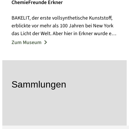
ChemieFreunde Erkner
BAKELIT, der erste vollsynthetische Kunststoff,
erblickte vor mehr als 100 Jahren bei New York
das Licht der Welt. Aber hier in Erkner wurde er
ab 1909/10 zuerst industriell produziert und
Zum Museum
zum Massenproduckt Kunststoff. Damit wurde
„Erkner die Wiege des Kunststoffzeitalters“.
In unserem Kunststoff- und Chemie-Kabinett
„KuCK“ im Stadtzentrum Erkners befinden sich
kleine Wechselausstellungen und die
Sammlungen
Gelegenheit zu informativen Gesprächen. Im
Heimatmuseum Erkner ist unsere
Dauerausstellung zum Chemiestandort Erkner
zu sehen.
Der ChemieFreunde Erkner e.V. hat es sich zur
Aufgabe gemacht, das Andenken der Chemie-