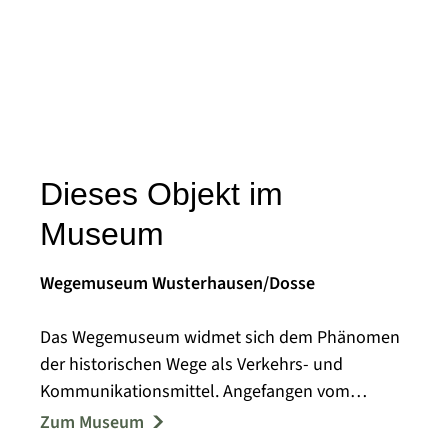
Dieses Objekt im
Museum
Wegemuseum Wusterhausen/Dosse
Das Wegemuseum widmet sich dem Phänomen
der historischen Wege als Verkehrs- und
Kommunikationsmittel. Angefangen vom
Bohlenweg und Flussschifffahrt bis hin zum
Zum Museum
Transitverkehr an der F5 wird der Wandel der