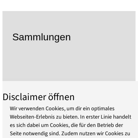
Wege in einer Kleinstadt im Nordwesten
Brandenburgs über 3000 Jahre hinweg
vermittelt. Spannende Installationen und
modernes Ausstellungsdesign laden ein zum
Sammlungen
interaktiven Entdecken und Erleben von
Wegegeschichten. Eine vielfältige Palette an
Veranstaltungen und Ausstellungen zum Thema
Wege und Region ergänzt die Dauerausstellung.
Unter dem Dach des stadtbildprägenden
Barockhauses befinden sich neben dem
Wegemuseum die Bibliothek, die
Disclaimer öffnen
Tourismusinformation und die Galerie Alter
Laden, in der Ausstellungen und
Wir verwenden Cookies, um dir ein optimales
Veranstaltungen stattfinden. Der idyllische,
Webseiten-Erlebnis zu bieten. In erster Linie handelt
historische Innenhof des Herbst’schen Hauses
es sich dabei um Cookies, die für den Betrieb der
Über uns
Seite notwendig sind. Zudem nutzen wir Cookies zu