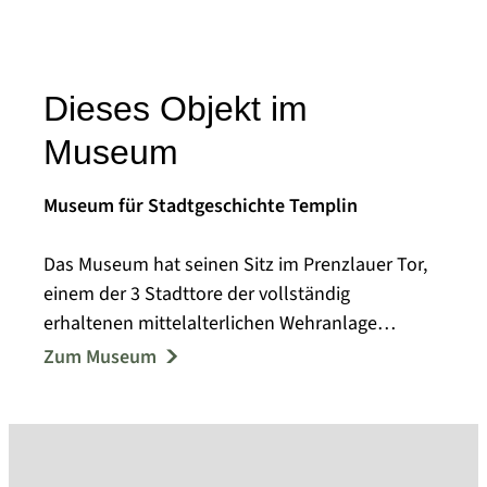
Dieses Objekt im
Museum
Museum für Stadtgeschichte Templin
Das Museum hat seinen Sitz im Prenzlauer Tor,
einem der 3 Stadttore der vollständig
erhaltenen mittelalterlichen Wehranlage
Templins.
Zum Museum
1957 eröffnete das Kreisheimatmuseum mit
Ausstellungsmodulen zur Ur- und
Frühgeschichte, zur Bodenreform und zur
lokalen Arbeiterbewegung. In den folgenden