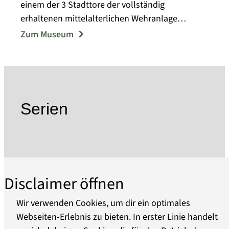
einem der 3 Stadttore der vollständig
erhaltenen mittelalterlichen Wehranlage
Templins.
Zum Museum
1957 eröffnete das Kreisheimatmuseum mit
Ausstellungsmodulen zur Ur- und
Frühgeschichte, zur Bodenreform und zur
lokalen Arbeiterbewegung. In den folgenden
Jahren reichte das Spektrum der
Serien
Sammeltätigkeit von Alltagsgegenständen,
Kleidung und Arbeitsgeräten bis zu
volkskundlichen Objekten.
Im Jahr 2004 entstand die Idee, das Prenzlauer
Tor als Gesamtensemble in seinem historischen
Disclaimer öffnen
Erscheinungsbild wieder sichtbar und damit den
kulturhistorisch bedeutsamen Ort des
Wir verwenden Cookies, um dir ein optimales
Übergangs, des Austausches und Transits
Webseiten-Erlebnis zu bieten. In erster Linie handelt
erlebbar zu machen.