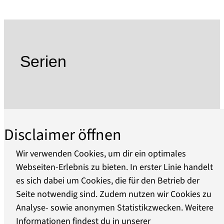
1957 eröffnete das Kreisheimatmuseum mit
Ausstellungsmodulen zur Ur- und
Frühgeschichte, zur Bodenreform und zur
lokalen Arbeiterbewegung. In den folgenden
Jahren reichte das Spektrum der
Serien
Sammeltätigkeit von Alltagsgegenständen,
Kleidung und Arbeitsgeräten bis zu
volkskundlichen Objekten.
Im Jahr 2004 entstand die Idee, das Prenzlauer
Tor als Gesamtensemble in seinem historischen
Disclaimer öffnen
Erscheinungsbild wieder sichtbar und damit den
kulturhistorisch bedeutsamen Ort des
Wir verwenden Cookies, um dir ein optimales
Übergangs, des Austausches und Transits
Webseiten-Erlebnis zu bieten. In erster Linie handelt
erlebbar zu machen.
es sich dabei um Cookies, die für den Betrieb der
Über uns
Im Zuge des Umbaus ab 2010 sind störende Ein-
Seite notwendig sind. Zudem nutzen wir Cookies zu
und Umbauten entfernt, das historische
Analyse- sowie anonymen Statistikzwecken. Weitere
Barrierefreiheit
Gemäuer freigelegt worden. Neue Stahl-Glas-
Informationen findest du in unserer