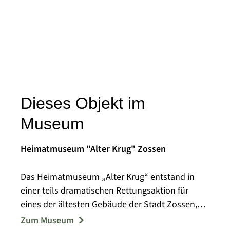
Dieses Objekt im
Museum
Heimatmuseum "Alter Krug" Zossen
Das Heimatmuseum „Alter Krug“ entstand in
einer teils dramatischen Rettungsaktion für
eines der ältesten Gebäude der Stadt Zossen,
die bis Anfang der achtziger Jahre des
Zum Museum